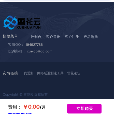
快捷菜单
控制台
客户登录
客户注册
产品选购
客服QQ：
194927786
投诉邮箱：
xueidc@qq.com
友情链接
我爱测
网络延迟测速工具
雪花论坛
Copyright © 雪花云 版权所有
《中华人民共和国增值电信业务经营许可证》：B1-20223622号
￥0.00
费用：
/
月
工信部备案号：黔ICP备2022006109号-11
立即购买
公案备案号：52052202522615号